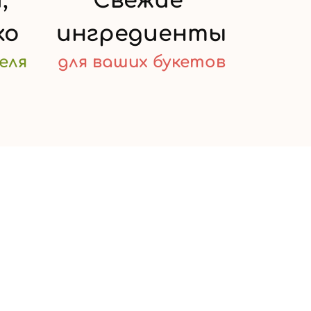
,
Свежие
ко
ингредиенты
еля
для ваших
букетов