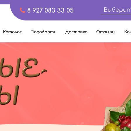
Выберит
8 927 083 33 05
Каталог
Подобрать
Доставка
Отзывы
Ко