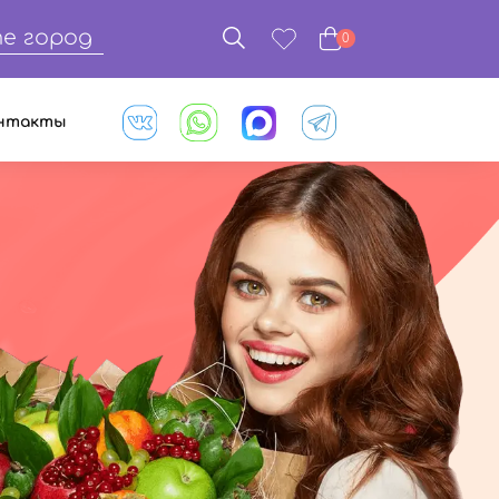
е город
0
нтакты