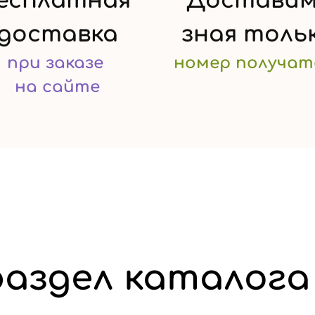
есплатная
Доставим
доставка
зная
толь
при заказе
номер
получат
на сайте
аздел каталога