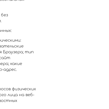
 без
.
нных:
ическими:
вательские
я Браузера; тип
 сайт
ера; какие
p-адрес.
осов физических
го лица на веб-
овостных