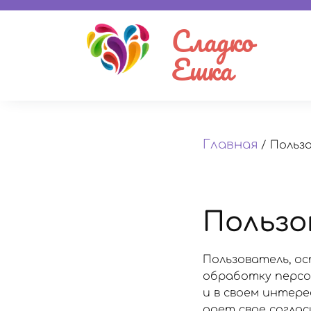
Сладко
Ешка
Главная
/
Польз
Пользо
Пользователь, ос
обработку персон
и в своем интер
дает свое согла