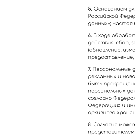
5.
Основанием для
Российской Федер
данных»; настоя
6.
В ходе обрабо
действия: сбор; 
(обновление, изм
предоставление, 
7.
Персональные д
рекламных и нов
быть прекращена
персональных да
согласно Федерал
Федерации» и ин
архивного хранен
8.
Согласие может
представителем п