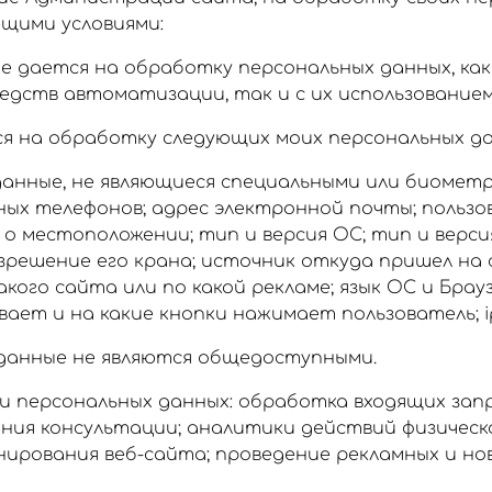
ющими условиями:
е дается на обработку персональных данных, как
едств автоматизации, так и с их использованием
я на обработку следующих моих персональных да
данные, не являющиеся специальными или биометр
ых телефонов; адрес электронной почты; пользо
 о местоположении; тип и версия ОС; тип и верси
зрешение его крана; источник откуда пришел на
акого сайта или по какой рекламе; язык ОС и Брауз
ает и на какие кнопки нажимает пользователь; i
данные не являются общедоступными.
 персональных данных: обработка входящих запр
ания консультации; аналитики действий физическо
нирования веб-сайта; проведение рекламных и н