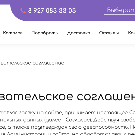
Выберит
8 927 083 33 05
Каталог
Подобрать
Доставка
Отзывы
Ко
овательское соглашение
вательское соглаше
тавляя заявку на сайте, принимает настоящее С
альных данных (далее – Согласие). Действуя свобо
есе, а также подтверждая свою дееспособность, 
сие Администрации сайта, на обработку своих п