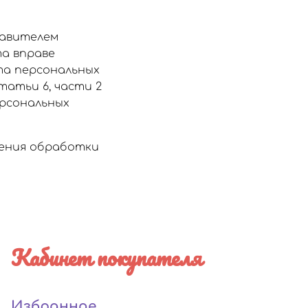
тавителем
а вправе
та персональных
статьи 6, части 2
ерсональных
щения обработки
Кабинет покупателя
Избранное