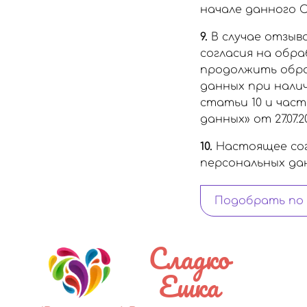
начале данного С
9.
В случае отзыв
согласия на обр
продолжить обра
данных при наличи
статьи 10 и част
данных» от 27.07.20
10.
Настоящее сог
персональных данн
Подобрать по
Сладко
Ешка