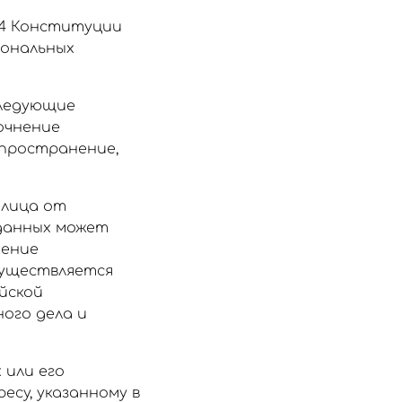
24 Конституции
сональных
следующие
точнение
аспространение,
 лица от
 данных может
нение
существляется
ийской
ого дела и
 или его
есу, указанному в