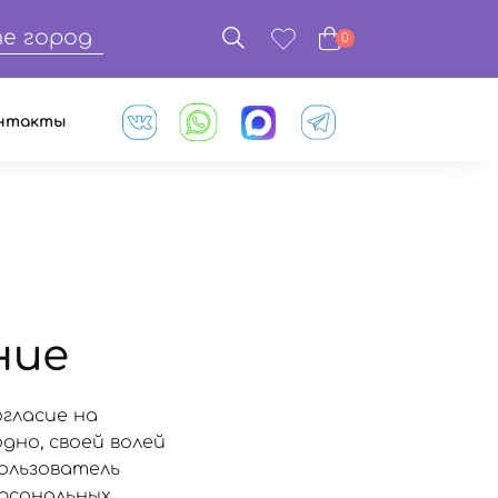
е город
0
нтакты
ние
огласие на
дно, своей волей
Пользователь
ерсональных