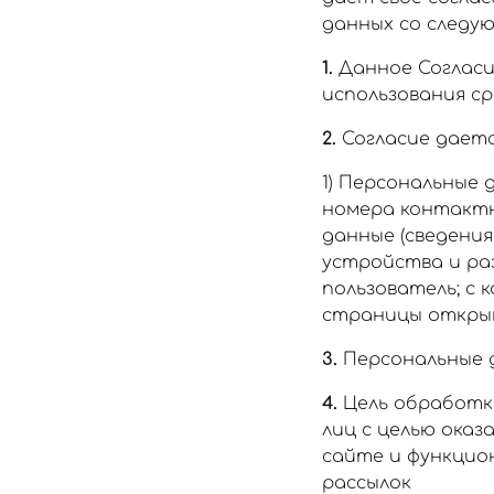
данных со следу
1.
Данное Согласи
использования ср
2.
Согласие даетс
1) Персональные 
номера контактн
данные (сведения
устройства и ра
пользователь; с к
страницы открыв
3.
Персональные 
4.
Цель обработки
лиц с целью оказ
сайте и функцио
рассылок