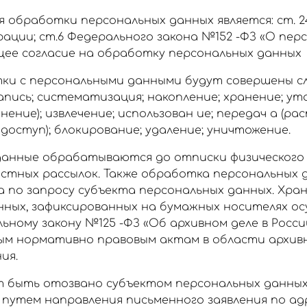
 обработки персональных данных является: ст. 
ации; ст.6 Федерального закона №152 -ФЗ «О пер
щее согласие на обработку персональных данных
тки с персональными данными будут совершены 
запись; систематизация; накопление; хранение; у
енение); извлечение; использован ие; передач а (р
доступ); блокирование; удаление; уничтожение.
анные обрабатываются до отписки физического
остных рассылок. Также обработка персональных
 по запросу субъекта персональных данных. Хра
нных, зафиксированных на бумажных носителях о
ьному закону №125 -ФЗ «Об архивном деле в Росс
ым нормативно правовым актам в области архивн
ия.
 быть отозвано субъектом персональных данных
утем направления письменного заявления по адр