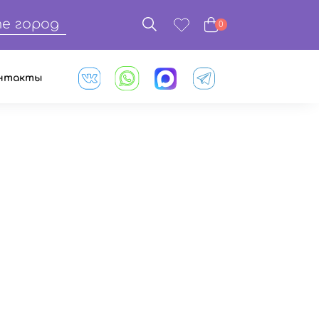
е город
0
нтакты