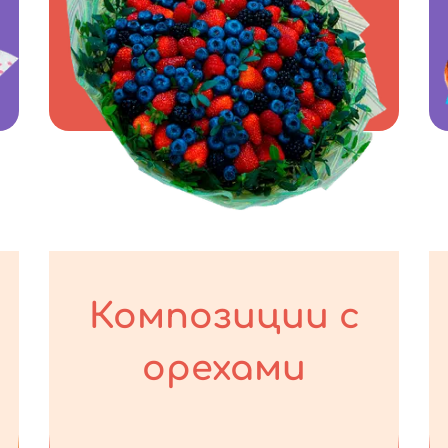
Композиции с
орехами