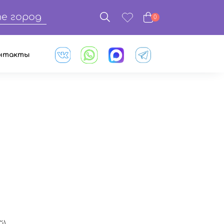
е город
0
нтакты