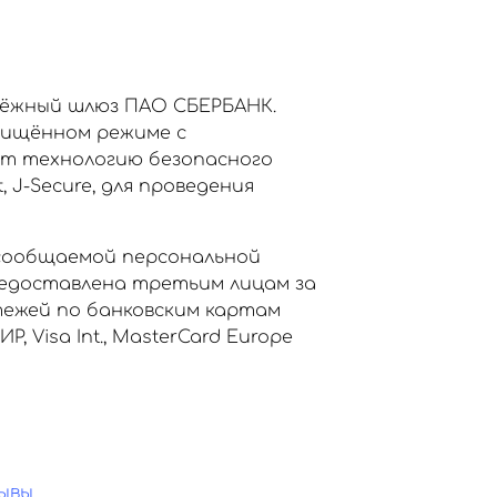
тёжный шлюз ПАО СБЕРБАНК.
щищённом режиме с
ет технологию безопасного
, J-Secure, для проведения
сообщаемой персональной
едоставлена третьим лицам за
тежей по банковским картам
Visa Int., MasterCard Europe
ывы