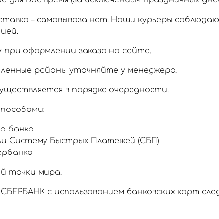
 для Вас время (за исключением праздничных дней
тавка – самовывоза нет. Наши курьеры соблюда
ией.
 при оформлении заказа на сайте.
аленные районы уточняйте у менеджера.
уществляется в порядке очередности.
пособами:
о банка
ли Систему Быстрых Платежей (СБП)
ербанка
й точки мира.
СБЕРБАНК с использованием банковских карт сл