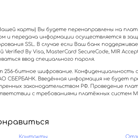
 Вашей карты) Вы будете перенаправлены на пла
ом и передача информации осуществляется в за
рования SSL. В случае если Ваш банк поддержива
rified By Visa, MasterCard SecureCode, MIR Accept
аться ввод специального пароля.
 256-битное шифрование. Конфиденциальность 
О СБЕРБАНК. Введённая информация не будет пр
отренных законодательством РФ. Проведение пла
ветствии с требованиями платёжных систем МИР, 
онравиться
Контакты
Отз