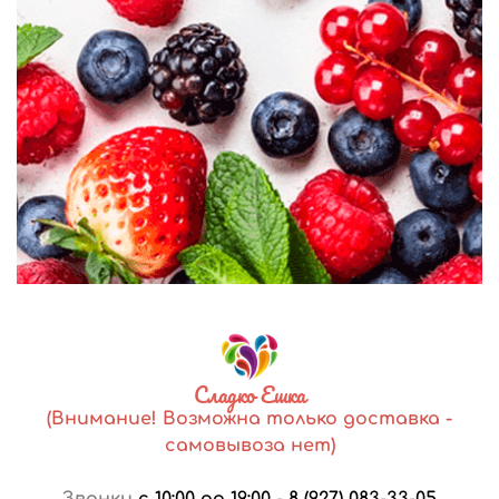
Сладко Ешка
(Внимание! Возможна только доставка -
самовывоза нет)
Звонки
с 10:00 до 19:00
-
8 (927) 083-33-05