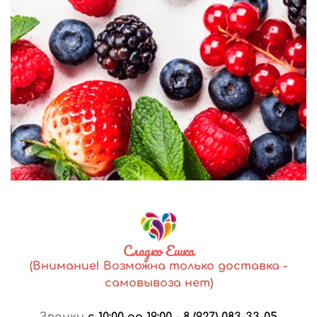
Сладко Ешка
(Внимание! Возможна только доставка -
самовывоза нет)
Звонки
с 10:00 до 19:00
-
8 (927) 083-33-05