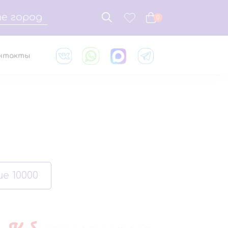
е город
0
нтакты
е 10000