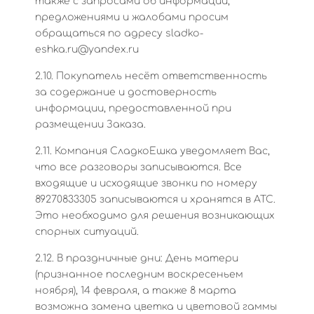
также с запросами об информации,
предложениями и жалобами просим
обращаться по адресу sladko-
eshka.ru@yandex.ru
2.10. Покупатель несёт ответственность
за содержание и достоверность
информации, предоставленной при
размещении Заказа.
2.11. Компания СладкоЕшка уведомляет Вас,
что все разговоры записываются. Все
входящие и исходящие звонки по номеру
89270833305 записываются и хранятся в АТС.
Это необходимо для решения возникающих
спорных ситуаций.
2.12. В праздничные дни: День матери
(признанное последним воскресеньем
ноября), 14 февраля, а также 8 марта
возможна замена цветка и цветовой гаммы