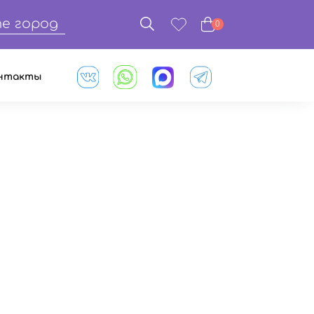
е город
0
нтакты