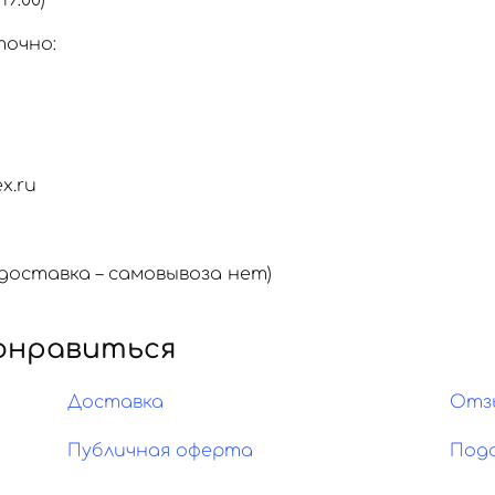
19:00)
точно:
x.ru
оставка – самовывоза нет)
онравиться
Доставка
Отз
Публичная оферта
Под