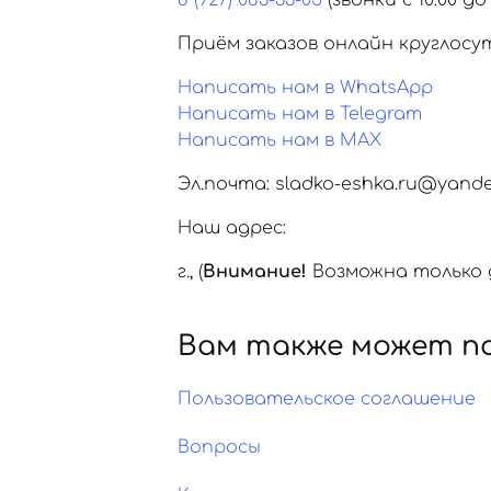
8 (927) 083-33-05
(звонки с 10:00 до 
Приём заказов онлайн круглосу
Написать нам в WhatsApp
Написать нам в Telegram
Написать нам в MAX
Эл.почта: sladko-eshka.ru@yande
Наш адрес:
г.
,
(
Внимание!
Возможна только д
Вам также может п
Пользовательское соглашение
Вопросы