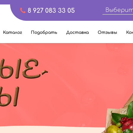
Выберит
8 927 083 33 05
Каталог
Подобрать
Доставка
Отзывы
Ко