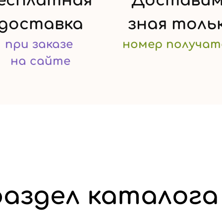
есплатная
Доставим
доставка
зная
толь
при заказе
номер
получат
на сайте
аздел каталога