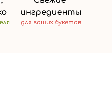
,
Свежие
ко
ингредиенты
еля
для ваших
букетов