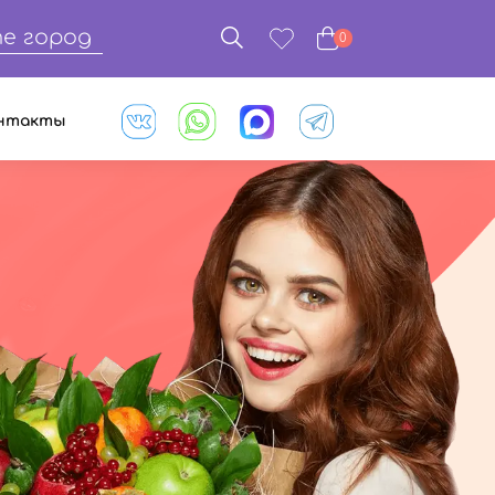
е город
0
нтакты