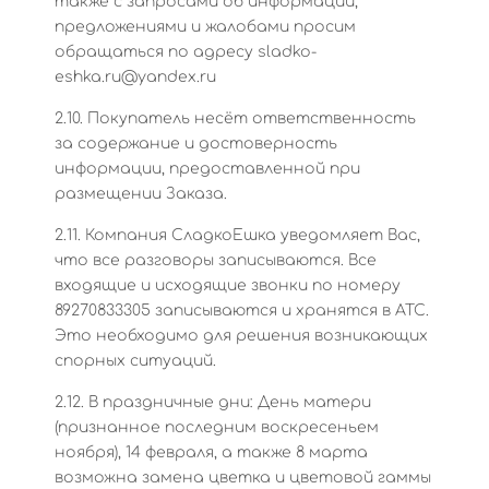
также с запросами об информации,
предложениями и жалобами просим
обращаться по адресу sladko-
eshka.ru@yandex.ru
2.10. Покупатель несёт ответственность
за содержание и достоверность
информации, предоставленной при
размещении Заказа.
2.11. Компания СладкоЕшка уведомляет Вас,
что все разговоры записываются. Все
входящие и исходящие звонки по номеру
89270833305 записываются и хранятся в АТС.
Это необходимо для решения возникающих
спорных ситуаций.
2.12. В праздничные дни: День матери
(признанное последним воскресеньем
ноября), 14 февраля, а также 8 марта
возможна замена цветка и цветовой гаммы