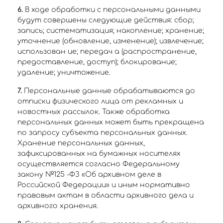
6.
В ходе обработки с персональными данными
будут совершены следующие действия: сбор;
запись; систематизация; накопление; хранение;
уточнение (обновление, изменение); извлечение;
использован ие; передач а (распространение,
предоставление, доступ); блокирование;
удаление; уничтожение.
7.
Персональные данные обрабатываются до
отписки физического лица от рекламных и
новостных рассылок. Также обработка
персональных данных может быть прекращена
по запросу субъекта персональных данных.
Хранение персональных данных,
зафиксированных на бумажных носителях
осуществляется согласно Федеральному
закону №125 -ФЗ «Об архивном деле в
Российской Федерации» и иным нормативно
правовым актам в области архивного дела и
архивного хранения.