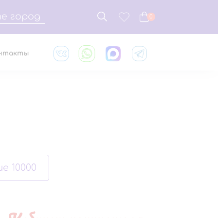
е город
0
нтакты
е 10000