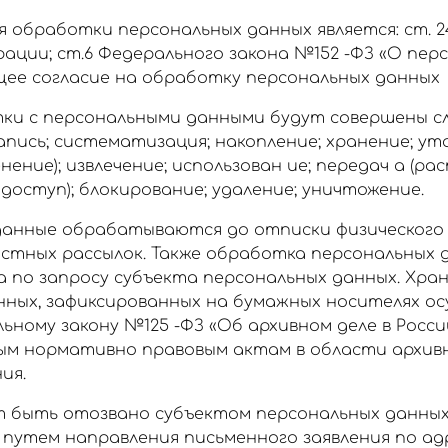
 обработки персональных данных является: ст. 
ации; ст.6 Федерального закона №152 -ФЗ «О пер
щее согласие на обработку персональных данных
тки с персональными данными будут совершены 
запись; систематизация; накопление; хранение; у
енение); извлечение; использован ие; передач а (р
доступ); блокирование; удаление; уничтожение.
анные обрабатываются до отписки физического
остных рассылок. Также обработка персональных
 по запросу субъекта персональных данных. Хра
нных, зафиксированных на бумажных носителях о
ьному закону №125 -ФЗ «Об архивном деле в Росс
ым нормативно правовым актам в области архивн
ия.
 быть отозвано субъектом персональных данных
утем направления письменного заявления по адр