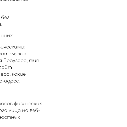
 без
.
нных:
ическими:
вательские
я Браузера; тип
 сайт
ера; какие
p-адрес.
осов физических
го лица на веб-
овостных