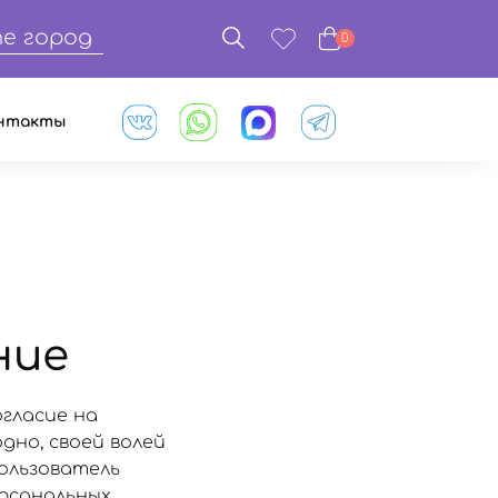
е город
0
нтакты
ние
огласие на
дно, своей волей
Пользователь
ерсональных