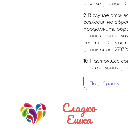
начале данного С
9.
В случае отзыв
согласия на обр
продолжить обра
данных при наличи
статьи 10 и част
данных» от 27.07.20
10.
Настоящее сог
персональных данн
Подобрать по
Сладко
Ешка