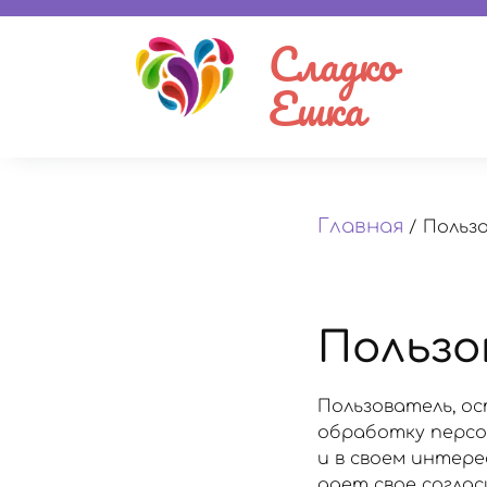
Сладко
Ешка
Главная
/
Польз
Пользо
Пользователь, ос
обработку персон
и в своем интер
дает свое согла