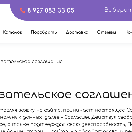
Выберит
8 927 083 33 05
Каталог
Подобрать
Доставка
Отзывы
Ко
овательское соглашение
вательское соглаше
тавляя заявку на сайте, принимает настоящее С
альных данных (далее – Согласие). Действуя свобо
есе, а также подтверждая свою дееспособность, 
сие Администрации сайта, на обработку своих п