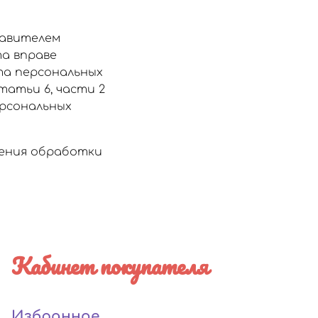
тавителем
а вправе
та персональных
статьи 6, части 2
ерсональных
щения обработки
Кабинет покупателя
Избранное