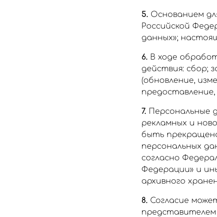
5.
Основанием для
Российской Федер
данных»; настоя
6.
В ходе обрабо
действия: сбор; 
(обновление, изм
предоставление, 
7.
Персональные д
рекламных и нов
быть прекращена
персональных да
согласно Федерал
Федерации» и ин
архивного хранен
8.
Согласие может
представителем п