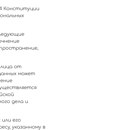
24 Конституции
сональных
следующие
точнение
аспространение,
 лица от
 данных может
нение
существляется
ийской
ого дела и
 или его
есу, указанному в