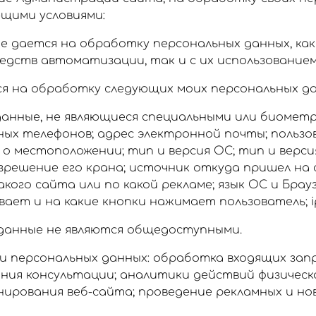
ющими условиями:
е дается на обработку персональных данных, как
едств автоматизации, так и с их использованием
я на обработку следующих моих персональных да
данные, не являющиеся специальными или биометр
ых телефонов; адрес электронной почты; пользо
 о местоположении; тип и версия ОС; тип и верси
зрешение его крана; источник откуда пришел на
акого сайта или по какой рекламе; язык ОС и Брауз
ает и на какие кнопки нажимает пользователь; i
данные не являются общедоступными.
 персональных данных: обработка входящих запр
ания консультации; аналитики действий физическо
нирования веб-сайта; проведение рекламных и н