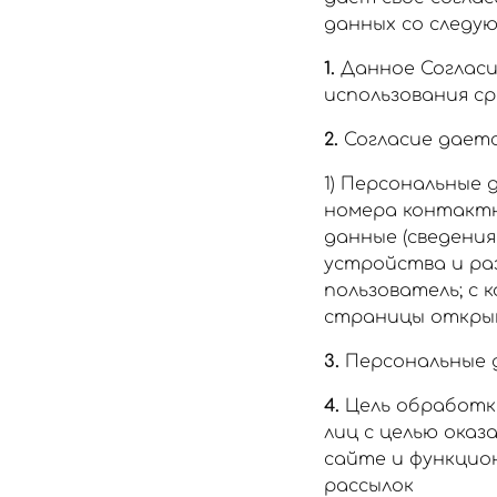
данных со следу
1.
Данное Согласи
использования ср
2.
Согласие даетс
1) Персональные 
номера контактн
данные (сведения
устройства и ра
пользователь; с к
страницы открыв
3.
Персональные 
4.
Цель обработки
лиц с целью оказ
сайте и функцио
рассылок