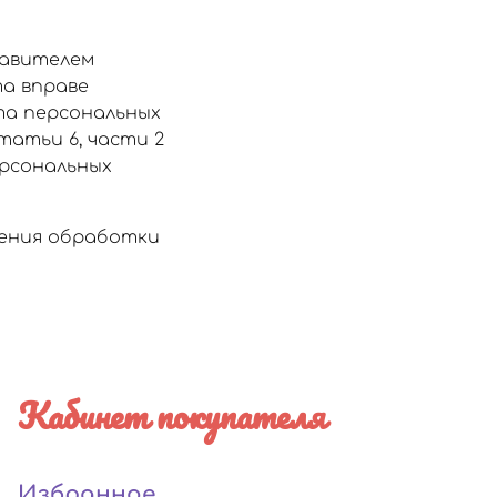
тавителем
а вправе
та персональных
статьи 6, части 2
ерсональных
щения обработки
Кабинет покупателя
Избранное