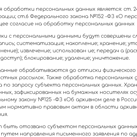
 обработки персональных данных является: ст. 
ации; ст.6 Федерального закона №152 -ФЗ «О пер
щее согласие на обработку персональных данных
тки с персональными данными будут совершены 
запись; систематизация; накопление; хранение; у
енение); извлечение; использован ие; передач а (р
доступ); блокирование; удаление; уничтожение.
анные обрабатываются до отписки физического
остных рассылок. Также обработка персональных
 по запросу субъекта персональных данных. Хра
нных, зафиксированных на бумажных носителях о
ьному закону №125 -ФЗ «Об архивном деле в Росс
ым нормативно правовым актам в области архивн
ия.
 быть отозвано субъектом персональных данных
утем направления письменного заявления по адр