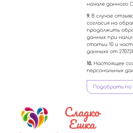
начале данного С
9.
В случае отзыв
согласия на обр
продолжить обра
данных при наличи
статьи 10 и част
данных» от 27.07.20
10.
Настоящее сог
персональных данн
Подобрать по
Сладко
Ешка