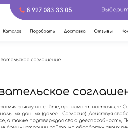
Выберит
8 927 083 33 05
Каталог
Подобрать
Доставка
Отзывы
Ко
овательское соглашение
вательское соглаше
тавляя заявку на сайте, принимает настоящее С
альных данных (далее – Согласие). Действуя свобо
есе, а также подтверждая свою дееспособность, 
сие Администрации сайта, на обработку своих п