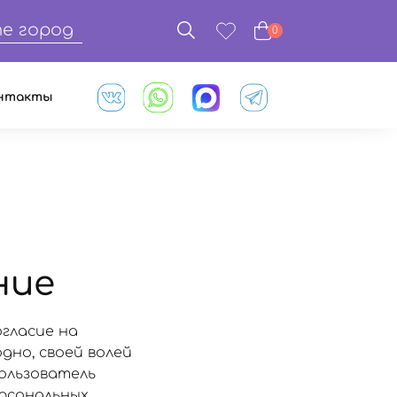
е город
0
нтакты
ние
огласие на
дно, своей волей
Пользователь
ерсональных