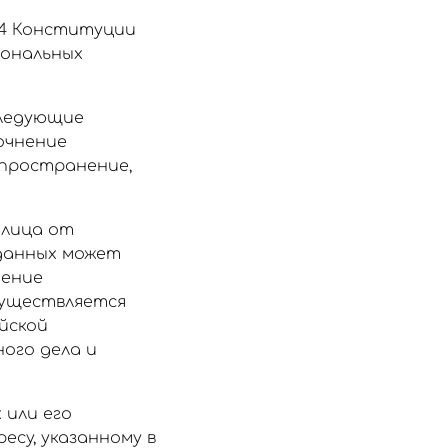
24 Конституции
сональных
следующие
точнение
аспространение,
 лица от
 данных может
нение
существляется
ийской
ого дела и
 или его
есу, указанному в