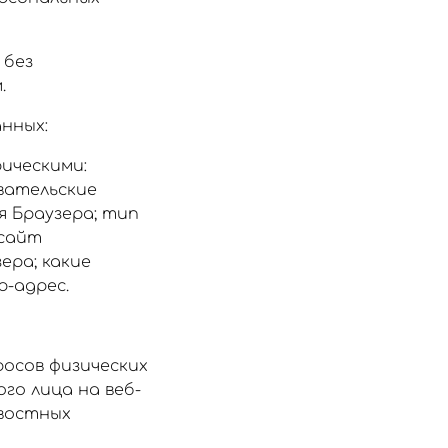
 без
.
нных:
ическими:
вательские
я Браузера; тип
 сайт
ера; какие
p-адрес.
осов физических
го лица на веб-
овостных