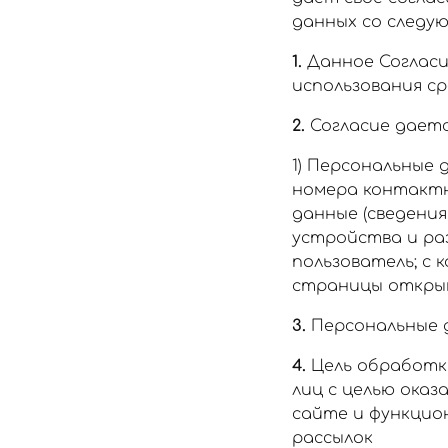
данных со следу
1.
Данное Согласи
использования ср
2.
Согласие даетс
1) Персональные 
номера контактн
данные (сведения
устройства и ра
пользователь; с к
страницы открыв
3.
Персональные 
4.
Цель обработки
лиц с целью оказ
сайте и функцио
рассылок