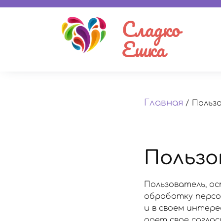
Сладко
Ешка
Главная
/
Польз
Пользо
Пользователь, ос
обработку персон
и в своем интер
дает свое согла