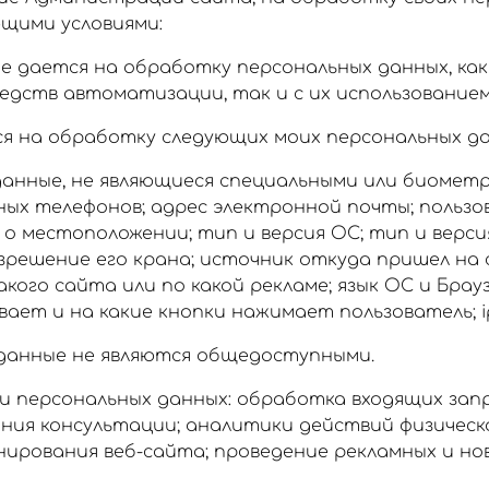
ющими условиями:
е дается на обработку персональных данных, как
едств автоматизации, так и с их использованием
я на обработку следующих моих персональных да
данные, не являющиеся специальными или биометр
ых телефонов; адрес электронной почты; пользо
 о местоположении; тип и версия ОС; тип и верси
зрешение его крана; источник откуда пришел на
акого сайта или по какой рекламе; язык ОС и Брауз
ает и на какие кнопки нажимает пользователь; i
данные не являются общедоступными.
 персональных данных: обработка входящих запр
ания консультации; аналитики действий физическо
нирования веб-сайта; проведение рекламных и н