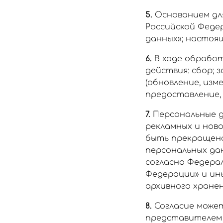
5.
Основанием для
Российской Федер
данных»; настоя
6.
В ходе обрабо
действия: сбор; 
(обновление, изм
предоставление, 
7.
Персональные д
рекламных и нов
быть прекращена
персональных да
согласно Федерал
Федерации» и ин
архивного хранен
8.
Согласие может
представителем п