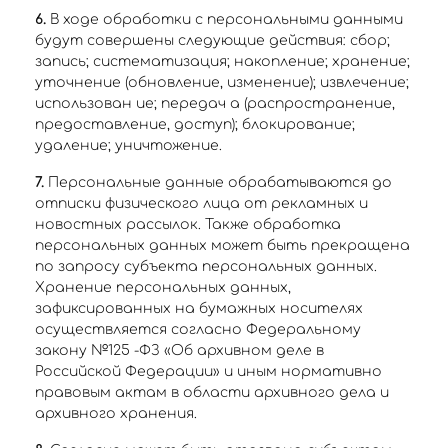
6.
В ходе обработки с персональными данными
будут совершены следующие действия: сбор;
запись; систематизация; накопление; хранение;
уточнение (обновление, изменение); извлечение;
использован ие; передач а (распространение,
предоставление, доступ); блокирование;
удаление; уничтожение.
7.
Персональные данные обрабатываются до
отписки физического лица от рекламных и
новостных рассылок. Также обработка
персональных данных может быть прекращена
по запросу субъекта персональных данных.
Хранение персональных данных,
зафиксированных на бумажных носителях
осуществляется согласно Федеральному
закону №125 -ФЗ «Об архивном деле в
Российской Федерации» и иным нормативно
правовым актам в области архивного дела и
архивного хранения.