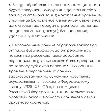
6.
В ходе обработки с персональными данными
будут совершены следующие действия: сбор;
запись; систематизация; накопление; хранение;
уточнение (обновление, изменение); извлечение;
использован ие; передач а (распространение,
предоставление, доступ); блокирование;
удаление; уничтожение.
7.
Персональные данные обрабатываются до
отписки физического лица от рекламных и
новостных рассылок. Также обработка
персональных данных может быть прекращена
по запросу субъекта персональных данных.
Хранение персональных данных,
зафиксированных на бумажных носителях
осуществляется согласно Федеральному
закону №125 -ФЗ «Об архивном деле в
Российской Федерации» и иным нормативно
правовым актам в области архивного дела и
архивного хранения.