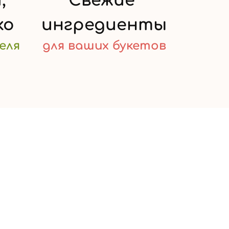
,
Свежие
ко
ингредиенты
еля
для ваших
букетов