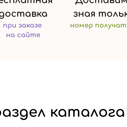
есплатная
Доставим
доставка
зная
толь
при заказе
номер
получат
на сайте
аздел каталога