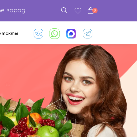
е город
0
нтакты