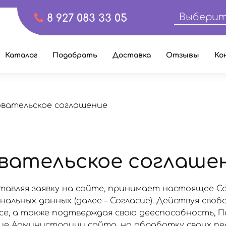
Выберит
8 927 083 33 05
Каталог
Подобрать
Доставка
Отзывы
Ко
овательское соглашение
вательское соглаше
тавляя заявку на сайте, принимает настоящее С
альных данных (далее – Согласие). Действуя свобо
есе, а также подтверждая свою дееспособность, 
сие Администрации сайта, на обработку своих п