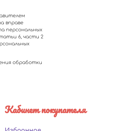
тавителем
а вправе
та персональных
статьи 6, части 2
ерсональных
щения обработки
Кабинет покупателя
Избранное