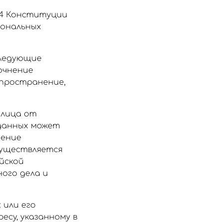
24 Конституции
сональных
следующие
точнение
аспространение,
 лица от
 данных может
нение
существляется
ийской
ого дела и
 или его
есу, указанному в