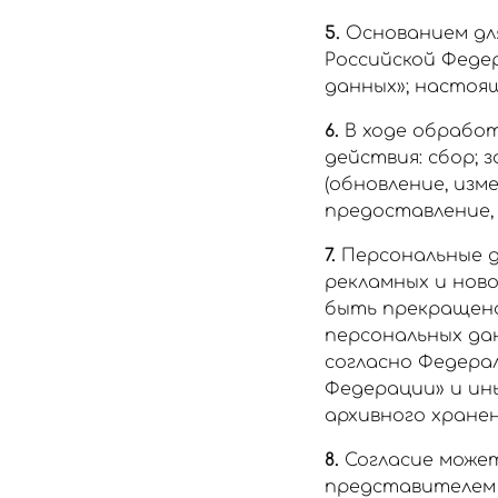
5.
Основанием для
Российской Федер
данных»; настоя
6.
В ходе обрабо
действия: сбор; 
(обновление, изм
предоставление, 
7.
Персональные д
рекламных и нов
быть прекращена
персональных да
согласно Федерал
Федерации» и ин
архивного хранен
8.
Согласие может
представителем п