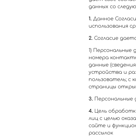
данных со следу
1.
Данное Согласи
использования ср
2.
Согласие даетс
1) Персональные 
номера контактн
данные (сведения
устройства и ра
пользователь; с к
страницы открыв
3.
Персональные 
4.
Цель обработки
лиц с целью оказ
сайте и функцио
рассылок