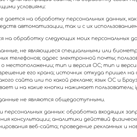
ющими условиями:
е дается на обработку персональных данных, как
едств автоматизации, так и с их использованием
я на обработку следующих моих персональных да
данные, не являющиеся специальными или биометр
ых телефонов; адрес электронной почты; пользо
 о местоположении; тип и версия ОС; тип и верси
зрешение его крана; источник откуда пришел на
акого сайта или по какой рекламе; язык ОС и Брауз
ает и на какие кнопки нажимает пользователь; i
данные не являются общедоступными.
 персональных данных: обработка входящих запр
ания консультации; аналитики действий физическо
нирования веб-сайта; проведение рекламных и н