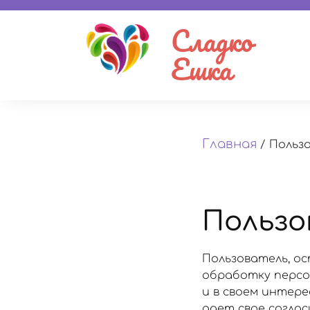
Сладко
Ешка
Главная
/
Польз
Пользо
Пользователь, ос
обработку персон
и в своем интер
дает свое согла