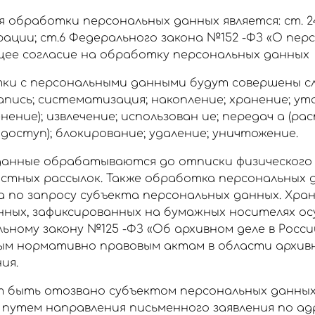
 обработки персональных данных является: ст. 
ации; ст.6 Федерального закона №152 -ФЗ «О пер
щее согласие на обработку персональных данных
тки с персональными данными будут совершены 
запись; систематизация; накопление; хранение; у
енение); извлечение; использован ие; передач а (р
доступ); блокирование; удаление; уничтожение.
анные обрабатываются до отписки физического
остных рассылок. Также обработка персональных
 по запросу субъекта персональных данных. Хра
нных, зафиксированных на бумажных носителях о
ьному закону №125 -ФЗ «Об архивном деле в Росс
ым нормативно правовым актам в области архивн
ия.
 быть отозвано субъектом персональных данных
утем направления письменного заявления по адр