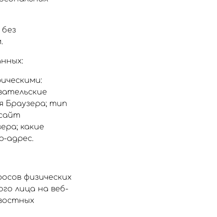
 без
.
нных:
ическими:
вательские
я Браузера; тип
 сайт
ера; какие
p-адрес.
осов физических
го лица на веб-
овостных