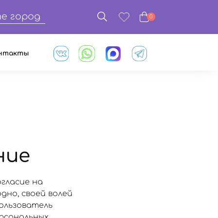
е город
0
нтакты
ние
огласие на
дно, своей волей
Пользователь
ерсональных