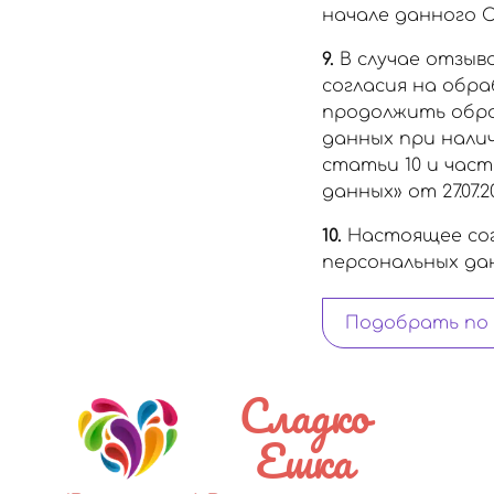
начале данного С
9.
В случае отзыв
согласия на обр
продолжить обра
данных при наличи
статьи 10 и част
данных» от 27.07.20
10.
Настоящее сог
персональных данн
Подобрать по
Сладко
Ешка