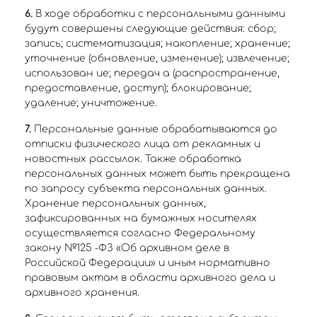
6.
В ходе обработки с персональными данными
будут совершены следующие действия: сбор;
запись; систематизация; накопление; хранение;
уточнение (обновление, изменение); извлечение;
использован ие; передач а (распространение,
предоставление, доступ); блокирование;
удаление; уничтожение.
7.
Персональные данные обрабатываются до
отписки физического лица от рекламных и
новостных рассылок. Также обработка
персональных данных может быть прекращена
по запросу субъекта персональных данных.
Хранение персональных данных,
зафиксированных на бумажных носителях
осуществляется согласно Федеральному
закону №125 -ФЗ «Об архивном деле в
Российской Федерации» и иным нормативно
правовым актам в области архивного дела и
архивного хранения.