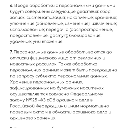
6.
В ходе обработки с персональными данными
будут совершены следующие действия: сбор;
запись; систематизация; накопление; хранение;
уточнение (обновление, изменение); извлечение;
использован ие; передач а (распространение,
предоставление, доступ); блокирование;
удаление; уничтожение.
7.
Персональные данные обрабатываются до
отписки физического лица от рекламных и
новостных рассылок. Также обработка
персональных данных может быть прекращена
по запросу субъекта персональных данных.
Хранение персональных данных,
зафиксированных на бумажных носителях
осуществляется согласно Федеральному
закону №125 -ФЗ «Об архивном деле в
Российской Федерации» и иным нормативно
правовым актам в области архивного дела и
архивного хранения.